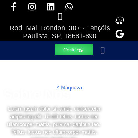
Rod. Mal. Rondon, 307 - Lençóis
Paulista, SP, 18681-890
Contato
A Maqnova
Sobre Nós
Lorem ipsum dolor sit amet, consectetur
adipiscing elit. Ut elit tellus, luctus nec
ullamcorper mattis, pulvinar dapibus leo.
Tellus, luctus nec ullamcorper mattis,