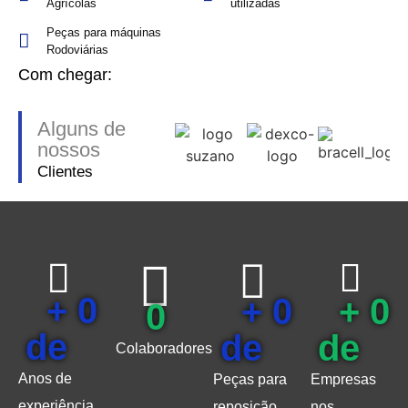
Agrícolas
utilizadas
Peças para máquinas
Rodoviárias
Com chegar:
Alguns de
nossos
Clientes
+ 
0
+ 
0
+ 
0
0
de 
de 
de 
Colaboradores
Anos de
Peças para
Empresas
experiência
reposição
nos