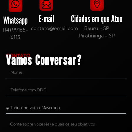
E-mail
Cidades em que Atuo
Whatsapp
contato@email.com
Bauru - SP
(14) 99165-
Piratininga - SP
6115
Vamos Conversar?
CONTATO