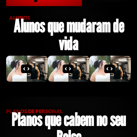
ALUNOS
Alunos que mudaram de
vida
PLANOS DE PERSONAL
Planos que cabem no seu