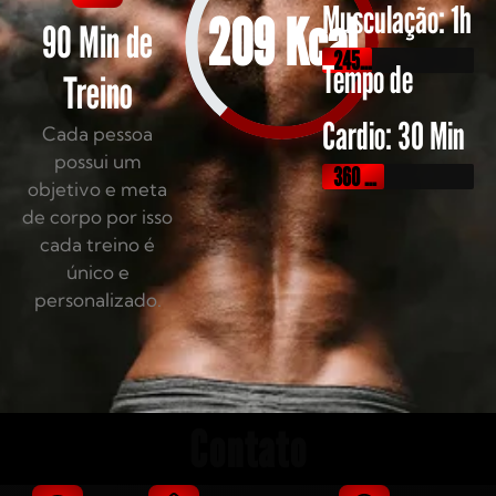
Musculação: 1h
489
Kcal
90 Min de
245 Kcal
Tempo de
Treino
Cardio: 30 Min
Cada pessoa
possui um
360 Kcal
objetivo e meta
de corpo por isso
cada treino é
único e
personalizado.
Contato