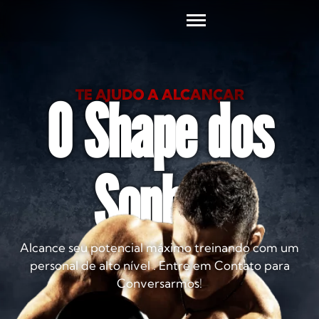
TE AJUDO A ALCANÇAR
O Shape dos
Sonhos
Alcance seu potencial máximo treinando com um
personal de alto nível . Entre em Contato para
Conversarmos!