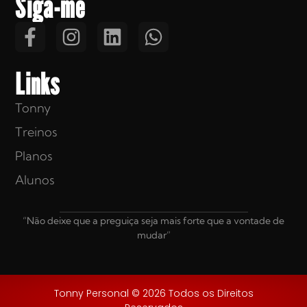
Siga-me
Links
Tonny
Treinos
Planos
Alunos
“Não deixe que a preguiça seja mais forte que a vontade de
mudar”
Tonny Personal © 2026 Todos os Direitos