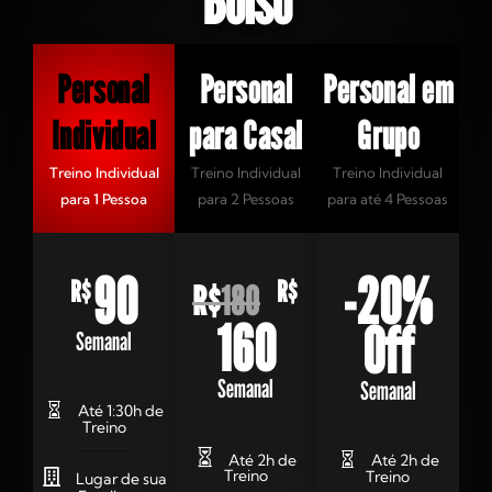
Bolso
Personal
Personal
Personal em
Individual
para Casal
Grupo
Treino Individual
Treino Individual
Treino Individual
para 1 Pessoa
para 2 Pessoas
para até 4 Pessoas
90
-20%
R$
R$
R$
180
160
Off
Semanal
Semanal
Semanal
Até 1:30h de
Treino
Até 2h de
Até 2h de
Treino
Treino
Lugar de sua