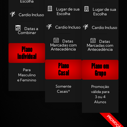
Escolha
Lugar de sua
Lugar de sua
Escolha
Escolha
Cardio Incluso
Cardio Incluso
Cardio Incluso
Datas a
Combinar
Datas
Datas
Marcadas com
Marcadas com
Plano
Antecedência
Antecedência
Individual
Plano
Plano em
Para
Casal
Grupo
Masculino
e Feminino
Somente
Promoção
Casais*
válida para
3 ou 4
Alunos
PROMOÇÃO